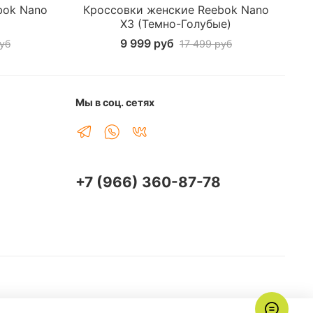
bok Nano
Кроссовки женские Reebok Nano
К
X3 (Темно-Голубые)
9 999 руб
уб
17 499 руб
Мы в соц. сетях
+7 (966) 360-87-78