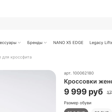
ессуары
Бренды
NANO X5 EDGE
Legacy Lifte
 для кроссфита
арт.
100062180
Кроссовки женс
9 999 руб
17
Размер обуви