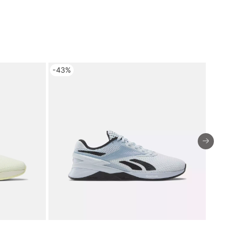
-43%
-4