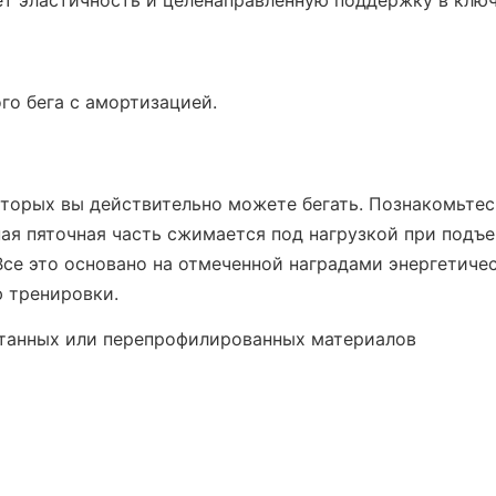
ет эластичность и целенаправленную поддержку в клю
ого бега с амортизацией.
 которых вы действительно можете бегать. Познакомьт
ая пяточная часть сжимается под нагрузкой при подъе
 Все это основано на отмеченной наградами энергетичес
ю тренировки.
отанных или перепрофилированных материалов