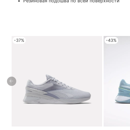
Резиновая подошва по всей поверхности
-37%
-43%