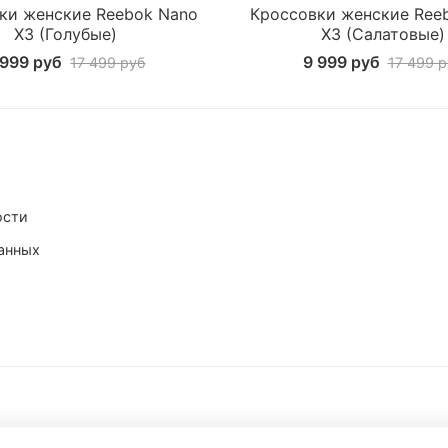
ки женские Reebok Nano
Кроссовки женские Ree
X3 (Голубые)
X3 (Салатовые)
 999 руб
9 999 руб
17 499 руб
17 499 р
ости
анных