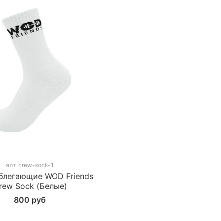
арт.
crew-sock-1
блегающие WOD Friends
rew Sock (Белые)
800 руб