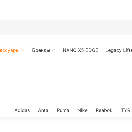
ессуары
Бренды
NANO X5 EDGE
Legacy Lifte
Adidas
Anta
Puma
Nike
Reebok
TYR