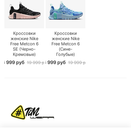
Кроссовки
Кроссовки
женские Nike
женские Nike
Free Metcon 6
Free Metcon 6
SE (Черно-
(Сине-
Кремовые)
Голубые)
16 999 руб
16 999 руб
19 999 руб
19 999 руб