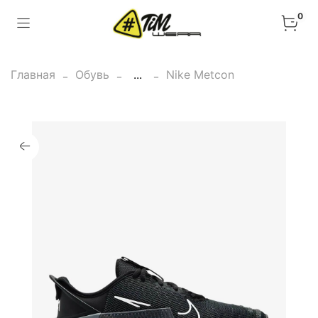
0
Главная
Обувь
...
Nike Metcon